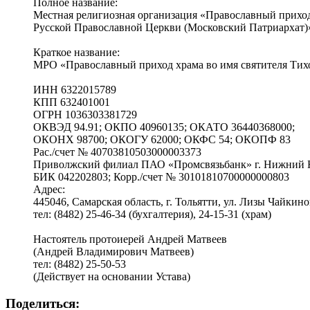
Полное название:
Местная религиозная организация «Православный приход 
Русской Православной Церкви (Московский Патриархат)
Краткое название:
МРО «Православный приход храма во имя святителя Тихо
ИНН 6322015789
КПП 632401001
ОГРН 1036303381729
ОКВЭД 94.91; ОКПО 40960135; ОКАТО 36440368000;
ОКОНХ 98700; ОКОГУ 62000; ОКФС 54; ОКОПФ 83
Рас./счет № 40703810503000003373
Приволжский филиал ПАО «Промсвязьбанк» г. Нижний 
БИК 042202803; Корр./счет № 30101810700000000803
Адрес:
445046, Самарская область, г. Тольятти, ул. Лизы Чайкино
тел: (8482) 25-46-34 (бухгалтерия), 24-15-31 (храм)
Настоятель протоиерей Андрей Матвеев
(Андрей Владимирович Матвеев)
тел: (8482) 25-50-53
(Действует на основании Устава)
Поделиться: