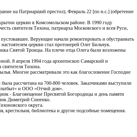
збрание на Патриарший престол), Февраль 22 [по н.с.] (обретение
ткрытии церкви в Комсомольском районе. В 1990 году
сть святителя Тихона, патриарха Московского и всея Руси,
 пустовавшее. Верующие начали ремонтировать и обустраивать
 настоятелем церкви стал протоиерей Олег Бильчук.
дника Святой Троицы. На плечи отца Олега были возложены
ной. 8 апреля 1994 года архиепископ Самарский и
 святителя Тихона.
ылья. Многие рассматривали это как благословение Господне
ыла рассчитана на 700-800 человек. Заказчиками выступили
ультбыт» и ООО «Отчий дом».
раздник - Благовещение Пресвятой Богородицы и день памяти
енник Димитрий Синенко.
Тихоновского округа.
ня, крестильня, библиотека и другие подсобные помещения.