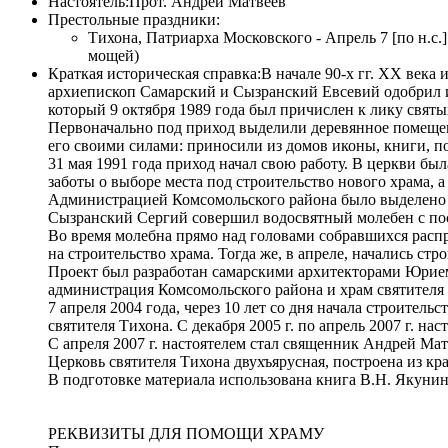
Настоятель:
Прот. Андрей Матвеев
Престольные праздники:
Тихона, Патриарха Московского - Апрель 7 [по н.с.] 
мощей)
Краткая историческая справка:
В начале 90-х гг. ХХ века
архиепископ Самарский и Сызранский Евсевий одобрил и 
который 9 октября 1989 года был причислен к лику святы
Первоначально под приход выделили деревянное помещен
его своими силами: приносили из домов иконы, книги, по
31 мая 1991 года приход начал свою работу. В церкви б
заботы о выборе места под строительство нового храма, а 
Администрацией Комсомольского района было выделено м
Сызранский Сергий совершил водосвятный молебен с пос
Во время молебна прямо над головами собравшихся распр
на строительство храма. Тогда же, в апреле, начались стр
Проект был разработан самарскими архитекторами Юрие
администрация Комсомольского района и храм святител
7 апреля 2004 года, через 10 лет со дня начала строител
святителя Тихона. С декабря 2005 г. по апрель 2007 г. 
С апреля 2007 г. настоятелем стал священник Андрей Ма
Церковь святителя Тихона двухъярусная, построена из к
В подготовке материала использована книга В.Н. Якунин
РЕКВИЗИТЫ ДЛЯ ПОМОЩИ ХРАМУ