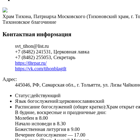
Храм Тихона, Патриарха Московского (Тихоновский храм, г. То
Тихоновское благочиние
Контактная информация
svt_tihon@list.ru
+7 (8482) 241531, Церковная лавка
+7 (8482) 255053, Секретарь
https://tltepar.ru/
https://vk.com/tihonblagtlt
Адрес:
445046, РФ, Самарская обл., г. Тольятти, ул. Лизы Чайкино
Статус:
действующий
Язык богослужений:
церковнославянский
Расписание богослужений (общее кратко):
Храм открыт еж
В будние, воскресные и праздничные дни:
Молебен в 8.00
Начало исповеди в 8.30
Божественная литургия в 9.00
Вечернее богослужение — 17.00