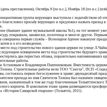
(день преставления), Октябрь 9 [по н.с.], Ноябрь 18 [по н.с.] (и
 инициативная группа верующих выступила с ходатайством об о
благословил просьбу верующих и предложил назвать приход в че
х.
ие (бывшее здание музыкальной школы №1), на тот момент уже
суду, покрывала, занавески, полотенца и многое другое. Первым
ыла совершена первая служба – Всенощное бдение накануне праз
затем и о его возведении.
есто под строительство нового здания церкви по улице Л.Чайки
ледующим освящением места под строительство будущего храма
остерлись два перистых облака, поразительно напоминавших кр
оительные работы.
м Астаховым и Владимиром Пшенниковым. Вместимость церкви б
я Тихона. Строительные работы вели ТОО “Сиегла”, ПСП «Соцк
ьства, состоялось первое богослужение в храме: двунадесятый п
настоятелем прихода во имя Святителя Тихона был назначен свящ
твеев, назначенный в том же году благочинным Тольяттинского 
расного кирпича. В цокольном этаже храма размещаются просфор
а «История Самарской епархии» (Тольятти, 2011).